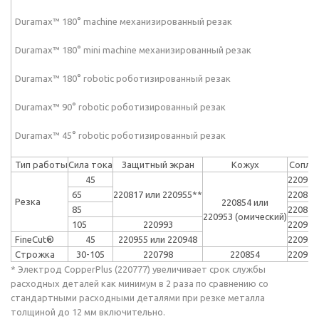
Duramax™ 180° machine механизированный резак
Duramax™ 180° mini machine механизированный резак
Duramax™ 180° robotic роботизированный резак
Duramax™ 90° robotic роботизированный резак
Duramax™ 45° robotic роботизированный резак
Тип работы
Сила тока
Защитный экран
Кожух
Сопло
45
220941
65
220817 или 220955**
220819
Резка
220854 или
85
220816
220953 (омический)
105
220993
220990
FineCut®
45
220955 или 220948
220930
Строжка
30-105
220798
220854
220991
* Электрод CopperPlus (220777) увеличивает срок службы
расходных деталей как минимум в 2 раза по сравнению со
стандартными расходными деталями при резке металла
толщиной до 12 мм включительно.