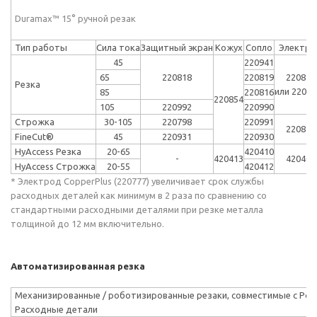
Duramax™ 15° ручной резак
Тип работы
Сила тока
Защитный экран
Кожух
Сопло
Электро
45
220941
65
220818
220819
220842
Резка
или 22077
85
220816
220854
105
220992
220990
Строжка
30-105
220798
220991
220842
FineCut®
45
220931
220930
HyAccess Резка
20-65
420410
-
420413
420408
HyAccess Строжка
20-55
420412
* Электрод CopperPlus (220777) увеличивает срок службы
расходных деталей как минимум в 2 раза по сравнению со
стандартными расходными деталями при резке металла
толщиной до 12 мм включительно.
Автоматизированная резка
Механизированные / роботизированные резаки, совместимые с Pow
Расходные детали