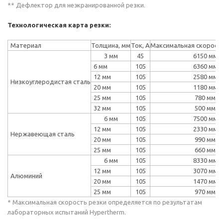
** Дефлектор для неэкранированной резки.
Технологическая карта резки:
Материал
Толщина, мм
Ток, А
Максимальная скорость
3 мм
45
6150 мм/
6 мм
105
6360 мм/
12 мм
105
2580 мм/
Низкоуглеродистая сталь
20 мм
105
1180 мм/
25 мм
105
780 мм/м
32 мм
105
500 мм/м
6 мм
105
7500 мм/
12 мм
105
2330 мм/
Нержавеющая сталь
20 мм
105
990 мм/м
25 мм
105
660 мм/м
6 мм
105
8330 мм/
12 мм
105
3070 мм/
Алюминий
20 мм
105
1470 мм/
25 мм
105
970 мм/м
* Максимальная скорость резки определяется по результатам
лабораторных испытаний Hypertherm.