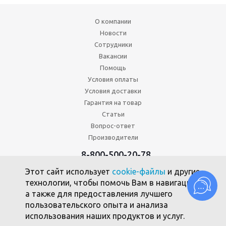
О компании
Новости
Сотрудники
Вакансии
Помощь
Условия оплаты
Условия доставки
Гарантия на товар
Статьи
Вопрос-ответ
Производители
8-800-500-20-78
+7 (495) 646-17-49
Этот сайт использует
cookie-файлы
и другие
Политика конфиденциальности
технологии, чтобы помочь Вам в навигации,
Пользовательское соглашение
а также для предоставления лучшего
Политика использования файлов cookie
пользовательского опыта и анализа
использования наших продуктов и услуг.