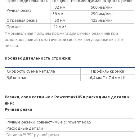
Производительность
Толщина
Рекомендуемая скорость резки
32 мм
500 мм/мин
Ручная резка
38 мм
250 мм/мин
Отрезная резка
50 мм
125 мм/мин
Прожиг
22 мм*
* Номинальная толщина прожига для ручной резки или при
использовании автоматической системы регулировки высоты
резака.
Производительность строжки:
Скорость съема металла
Профиль кромки
9,8 кг в час
6,4 мм Г x 7,4 мм Ш
Резаки, совместимые с Powermax105 и расходные детали к
ним:
Ручная резка
Ручные резаки, совместимые с Powermax 65
Расходные детали
Duramax™ 75° ручной резак