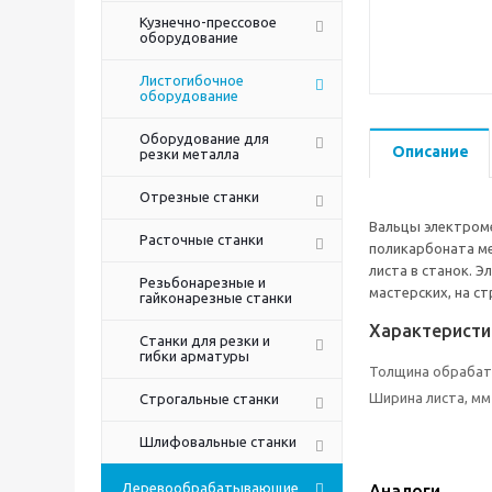
Кузнечно-прессовое
оборудование
Листогибочное
оборудование
Оборудование для
Описание
резки металла
Отрезные станки
Вальцы электроме
Расточные станки
поликарбоната ме
листа в станок. 
Резьбонарезные и
мастерских, на с
гайконарезные станки
Характеристи
Станки для резки и
гибки арматуры
Толщина обрабат
Ширина листа, мм
Строгальные станки
Шлифовальные станки
Деревообрабатывающие
Аналоги