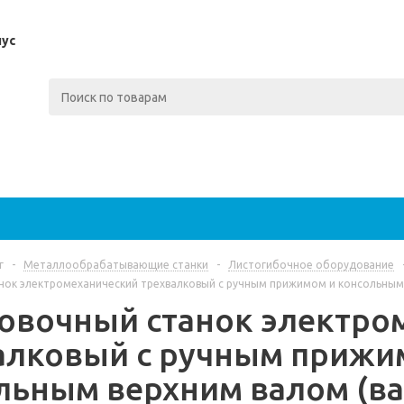
пус
г
-
Металлообрабатывающие станки
-
Листогибочное оборудование
нок электромеханический трехвалковый с ручным прижимом и консольным 
овочный станок электро
алковый с ручным прижи
льным верхним валом (в