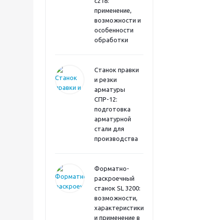
с218:
применение,
возможности и
особенности
обработки
Станок правки
и резки
арматуры
СПР-12:
подготовка
арматурной
стали для
производства
Форматно-
раскроечный
станок SL 3200:
возможности,
характеристики
и применение в