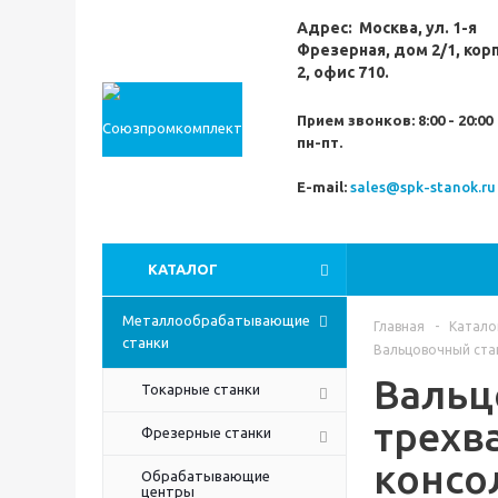
Адрес:
Москва,
ул. 1-я
Фрезерная,
дом 2/1, кор
2, офис 710.
Прием звонков:
8:00 - 20:00
пн-пт.
E-mail:
sales@spk-stanok.ru
КАТАЛОГ
Металлообрабатывающие
Главная
-
Катало
станки
Вальцовочный ста
Вальц
Токарные станки
трехв
Фрезерные станки
консо
Обрабатывающие
центры