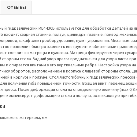
Отзывы
ный гидравлический ИБ1430Б используется для обработки деталей из л
 Б входит: сварная станина, ползун, цилиндры главные, привод механиз
ропривод, шкаф электрооборудования, пульт управления. Механизм за
йство позволяет быстро заменить инструмент и обеспечивает равноме
ент состоит из матрицы и пуансона. Матрица фиксируется через сухар
 стороны стола. Задний упор пресса предназначен для упора листа при 
ны и опирается винтами в его вертикальные ребра. Настройка упора н
тчику оборотов, расположенном в корпусе с лицевой стороны стола. 
ленной в корпусе и ползуне. Стол листогибочных гидравлических пресс
для получения гиба повышенной точности. Вращая винт, перемещающий
 пресса. После деформации стола на определенную величину (max 0,8 
я компенсирует деформацию стола и ползуна, возникающую при гибке
ки
ываемого материала, мм