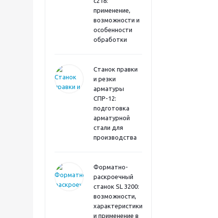
с218:
применение,
возможности и
особенности
обработки
Станок правки
и резки
арматуры
СПР-12:
подготовка
арматурной
стали для
производства
Форматно-
раскроечный
станок SL 3200:
возможности,
характеристики
и применение в