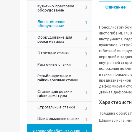
Кузнечно-прессовое
Описание
оборудование
Листогибочное
оборудование
Пресс листогибоч
листогиба ИБ1430
Оборудование для
инструмента, гид
резки металла
пуансонов. Устро
гибочный инструм
Отрезные станки
передней и задней
внутренней сторо
Расточные станки
положения по сче
и гайки, прикреп
Резьбонарезные и
гайконарезные станки
предназначенной 
деформируем стол
Станки для резки и
Данная деформаци
гибки арматуры
Характеристи
Строгальные станки
Толщина обрабат
Шлифовальные станки
Ширина листа, мм
Деревообрабатывающие