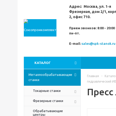
Адрес:
Москва,
ул. 1-я
Фрезерная,
дом 2/1, кор
2, офис 710.
Прием звонков:
8:00 - 20:00
пн-пт.
E-mail:
sales@spk-stanok.ru
КАТАЛОГ
Металлообрабатывающие
Главная
-
Катало
станки
гидравлический И
Пресс
Токарные станки
Фрезерные станки
Обрабатывающие
центры