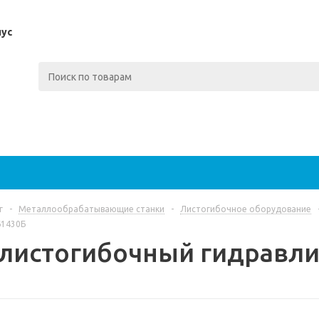
пус
г
-
Металлообрабатывающие станки
-
Листогибочное оборудование
Б1430Б
 листогибочный гидравл