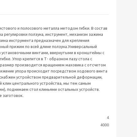
истового и полосового металла методом гибки. В состав
ма регулировки ползуна, инструмент, механизм зажима
жима инструмента предназначен для крепления
рный прижим по всей длине ползуна.Универсальный
и установочными винтами, ввернутыми в кронштейны с
гибке. Упор крепится в Т- образном пазу стола с
а размер производится вращением маховика с отсчетом
Движение упора происходит посредством ходового винта
ов снабжен устройством предварительной деформации,
 клин центрального устройства, мы тем самым
мм), поднимаем стол клиньями остальных устройств.
 заготовок.
4
4000