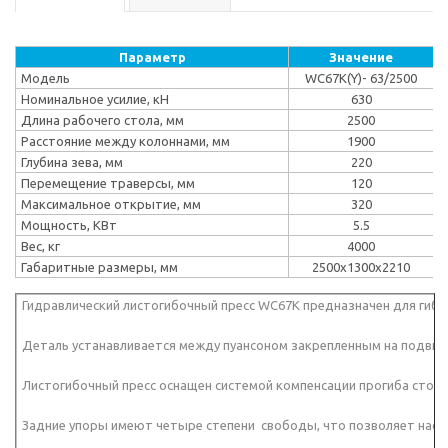
Параметр
Значение
Модель
WC67K(Y)- 63/2500
Номинальное усилие, кН
630
Длина рабочего стола, мм
2500
Расстояние между колоннами, мм
1900
Глубина зева, мм
220
Перемещение траверсы, мм
120
Максимальное открытие, мм
320
Мощность, КВт
5.5
Вес, кг
4000
Габаритные размеры, мм
2500x1300x2210
Гидравлический листогибочный пресс WC67K предназначен для гиб
Деталь устанавливается между пуансоном закрепленным на подвижн
Листогибочный пресс оснащен системой компенсации прогиба стола
Задние упоры имеют четыре степени свободы, что позволяет настр