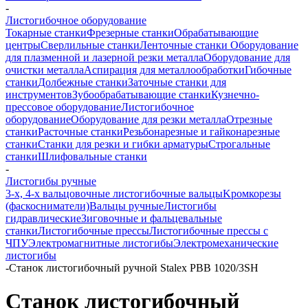
-
Листогибочное оборудование
Токарные станки
Фрезерные станки
Обрабатывающие
центры
Сверлильные станки
Ленточные станки
Оборудование
для плазменной и лазерной резки металла
Оборудование для
очистки металла
Аспирация для металлообработки
Гибочные
станки
Долбежные станки
Заточные станки для
инструментов
Зубообрабатывающие станки
Кузнечно-
прессовое оборудование
Листогибочное
оборудование
Оборудование для резки металла
Отрезные
станки
Расточные станки
Резьбонарезные и гайконарезные
станки
Станки для резки и гибки арматуры
Строгальные
станки
Шлифовальные станки
-
Листогибы ручные
3-х, 4-х вальцовочные листогибочные вальцы
Kромкорезы
(фаскосниматели)
Вальцы ручные
Листогибы
гидравлические
Зиговочные и фальцевальные
станки
Листогибочные прессы
Листогибочные прессы с
ЧПУ
Электромагнитные листогибы
Электромеханические
листогибы
-
Станок листогибочный ручной Stalex PBB 1020/3SH
Станок листогибочный