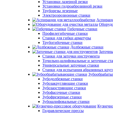
Установки лазерной резки
Установки гидроаброзивной резки
Труборезы лезерные
Электроэрозионные станки
Аспираци
Оборудо
Гибочные станки
Профилегибочные станки
Станки для гибки арматуры
Трубогибочные станки
Долбежные станки
Заточны
Станки для заточки инструмента
Точильно-шлифовальные и заточные ст
Универсальные заточные станки
Станки для испытания абразивных круг
Зубообрабаты
Зубодолбежные станки
Зубозакругляющие станки
Зубозаостряющие станки
Зубофасочные станки
Зубофрезерные станки
Зубошлифовальные станки
Кузнечно
Гидравлические прессы