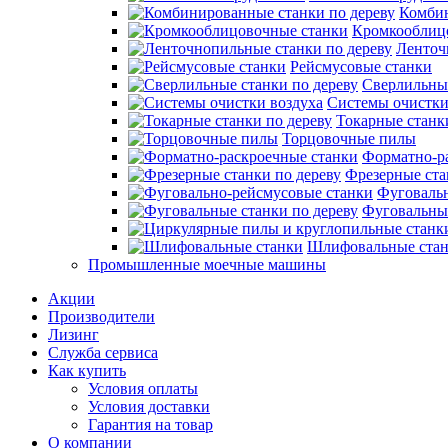
Комбин
Кромкооблиц
Ленточ
Рейсмусовые станки
Сверлильные
Системы очистки
Токарные станк
Торцовочные пилы
Форматно-р
Фрезерные ста
Фуговаль
Фуговальные
Шлифовальные ста
Промышленные моечные машины
Акции
Производители
Лизинг
Служба сервиса
Как купить
Условия оплаты
Условия доставки
Гарантия на товар
О компании