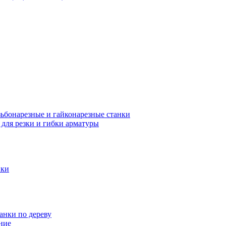
зьбонарезные и гайконарезные станки
 для резки и гибки арматуры
нки
анки по дереву
ние