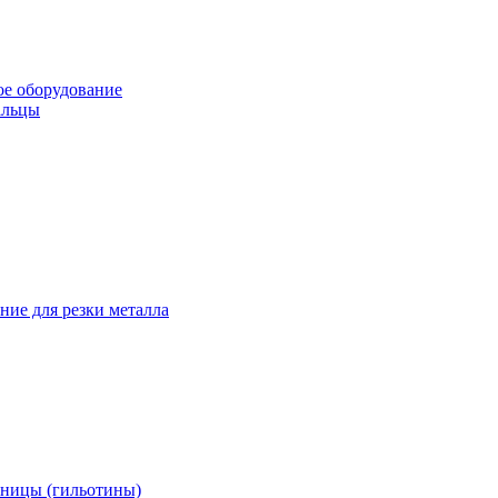
е оборудование
альцы
ние для резки металла
ницы (гильотины)