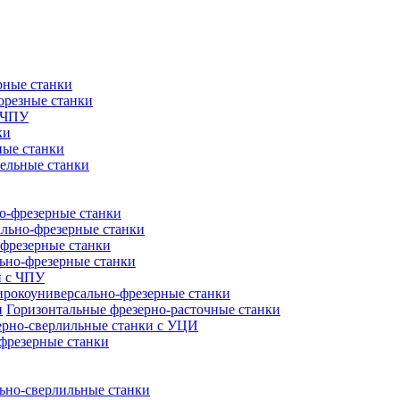
рные станки
орезные станки
с ЧПУ
ки
ные станки
ельные станки
о-фрезерные станки
ально-фрезерные станки
фрезерные станки
ьно-фрезерные станки
и с ЧПУ
рокоуниверсально-фрезерные станки
Горизонтальные фрезерно-расточные станки
ерно-сверлильные станки с УЦИ
фрезерные станки
ьно-сверлильные станки