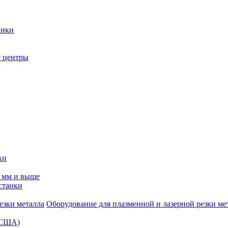
анки
 центры
ки
0 мм и выше
станки
Оборудование для плазменной и лазерной резки ме
 (США)