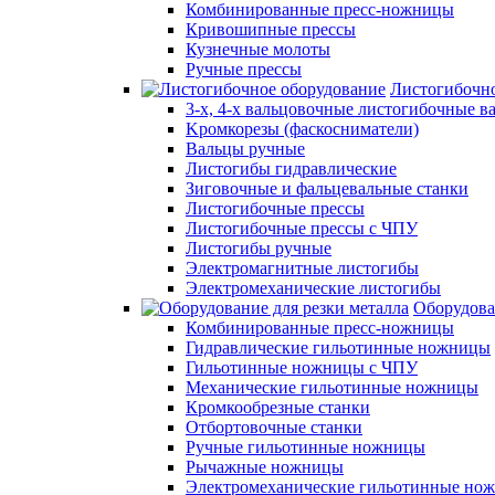
Комбинированные пресс-ножницы
Кривошипные прессы
Кузнечные молоты
Ручные прессы
Листогибочно
3-х, 4-х вальцовочные листогибочные в
Kромкорезы (фаскосниматели)
Вальцы ручные
Листогибы гидравлические
Зиговочные и фальцевальные станки
Листогибочные прессы
Листогибочные прессы с ЧПУ
Листогибы ручные
Электромагнитные листогибы
Электромеханические листогибы
Оборудова
Комбинированные пресс-ножницы
Гидравлические гильотинные ножницы
Гильотинные ножницы с ЧПУ
Механические гильотинные ножницы
Кромкообрезные станки
Отбортовочные станки
Ручные гильотинные ножницы
Рычажные ножницы
Электромеханические гильотинные нож