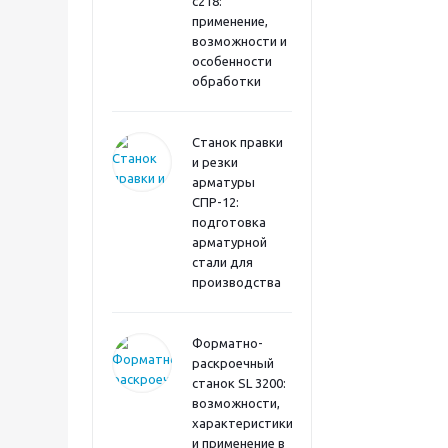
с218:
применение,
возможности и
особенности
обработки
Станок правки
и резки
арматуры
СПР-12:
подготовка
арматурной
стали для
производства
Форматно-
раскроечный
станок SL 3200:
возможности,
характеристики
и применение в