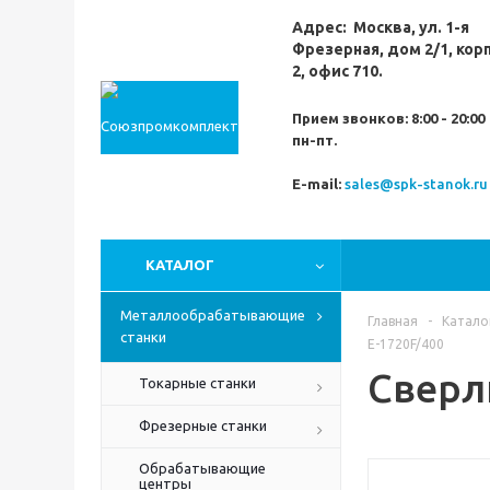
Адрес:
Москва,
ул. 1-я
Фрезерная,
дом 2/1, кор
2, офис 710.
Прием звонков:
8:00 - 20:00
пн-пт.
E-mail:
sales@spk-stanok.ru
КАТАЛОГ
Металлообрабатывающие
Главная
-
Катало
станки
Е-1720F/400
Сверл
Токарные станки
Фрезерные станки
Обрабатывающие
центры