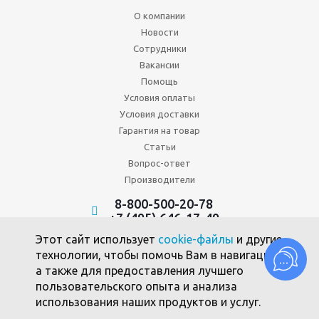
О компании
Новости
Сотрудники
Вакансии
Помощь
Условия оплаты
Условия доставки
Гарантия на товар
Статьи
Вопрос-ответ
Производители
8-800-500-20-78
+7 (495) 646-17-49
Политика конфиденциальности
Этот сайт использует
cookie-файлы
и другие
Пользовательское соглашение
технологии, чтобы помочь Вам в навигации,
Политика использования файлов cookie
а также для предоставления лучшего
пользовательского опыта и анализа
использования наших продуктов и услуг.
2010 -2026 © Союзпромкомплект