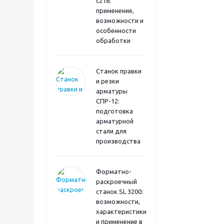
с218:
применение,
возможности и
особенности
обработки
Станок правки
и резки
арматуры
СПР-12:
подготовка
арматурной
стали для
производства
Форматно-
раскроечный
станок SL 3200:
возможности,
характеристики
и применение в