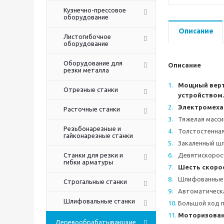
Кузнечно-прессовое
оборудование
Описание
Листогибочное
оборудование
Оборудование для
Описание
резки металла
Мощный верт
Отрезные станки
устройством.
Электромеха
Расточные станки
Тяжелая масси
Резьбонарезные и
Толстостенная
гайконарезные станки
Закаленный шл
Станки для резки и
Девятискорост
гибки арматуры
Шесть скоро
Шлифованные ш
Строгальные станки
Автоматическа
Шлифовальные станки
Большой ход п
Моторизован
Деревообрабатывающие