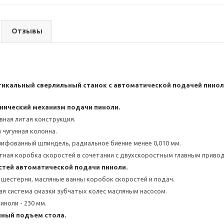
Отзывы
икальный сверлильный станок с автоматической подачей пинол
нический механизм подачи пиноли.
вная литая конструкция.
 чугунная колонна.
ифованный шпиндель, радиальное биение менее 0,010 мм.
ная коробка скоростей в сочетании с двухскоростным главным приво
стей автоматической подачи пиноли.
естерни, масляные ванны коробок скоростей и подач.
я система смазки зубчатых колес масляным насосом.
иноли - 230 мм.
ный подъем стола.