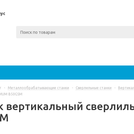
пус
г
-
Металлообрабатывающие станки
-
Сверлильные станки
-
Вертика
IMUM B50GSM
к вертикальный сверли
SM