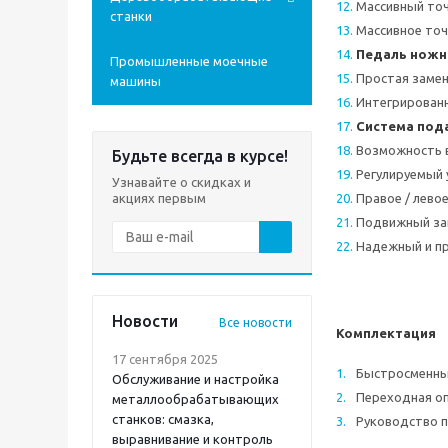
Массивный то
станки
Массивное точ
Педаль ножн
Промышленные моечные
Простая замен
машины
Интегрированн
Система под
Возможность в
Будьте всегда в курсе!
Регулируемый 
Узнавайте о скидках и
акциях первым
Правое / лево
Подвижный за
Надежный и пр
Новости
Все новости
Комплектация
17 сентября 2025
Быстросменный
Обслуживание и настройка
Переходная оп
металлообрабатывающих
станков: смазка,
Руководство п
выравнивание и контроль