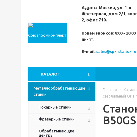
Адрес:
Москва,
ул. 1-я
Фрезерная,
дом 2/1, кор
2, офис 710.
Прием звонков:
8:00 - 20:00
пн-пт.
E-mail:
sales@spk-stanok.ru
КАТАЛОГ
Металлообрабатывающие
Главная
-
Катало
станки
сверлильный OPT
Стано
Токарные станки
B50G
Фрезерные станки
Обрабатывающие
центры