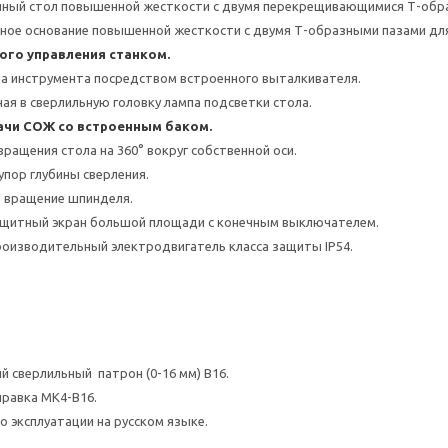
чный стол повышенной жесткости с двумя перекрещивающимися Т-обр
ное основание повышенной жесткости с двумя Т-образными пазами дл
ого управления станком.
а инструмента посредством встроенного выталкивателя.
ая в сверлильную головку лампа подсветки стола.
ачи СОЖ со встроенным баком.
ращения стола на 360° вокруг собственной оси.
упор глубины сверления.
е вращение шпинделя.
щитный экран большой площади с конечным выключателем.
оизводительный электродвигатель класса защиты IP54.
 сверлильный патрон (0-16 мм) В16.
равка МК4-В16.
о эксплуатации на русском языке.