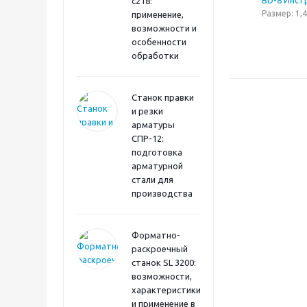
BD-8 Инст
с218:
Размер: 1,
применение,
возможности и
особенности
обработки
Станок правки
и резки
арматуры
СПР-12:
подготовка
арматурной
стали для
производства
Форматно-
раскроечный
станок SL 3200:
возможности,
характеристики
и применение в