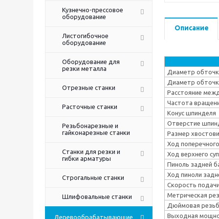
Кузнечно-прессовое
оборудование
Описание
Листогибочное
оборудование
Оборудование для
резки металла
Диаметр обточки
Диаметр обточки
Отрезные станки
Расстояние межд
Частота вращени
Расточные станки
Конус шпинделя
Отверстие шпин
Резьбонарезные и
гайконарезные станки
Размер хвостови
Ход поперечного
Станки для резки и
Ход верхнего су
гибки арматуры
Пиноль задней б
Ход пиноли задн
Строгальные станки
Скорость подачи
Метрическая рез
Шлифовальные станки
Дюймовая резьба
Выходная мощн
Деревообрабатывающие