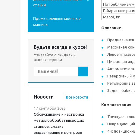
Потребляемая м
станки
Габаритные раз
Масса, кг
Промышленные моечные
машины
Описание
Предназначен 
Будьте всегда в курсе!
Массивная кон
Левое и право
Узнавайте о скидках и
акциях первым
Цифровая инд
Автоматическа
Реверсивный м
Регулировка 
Задняя бабка 
Новости
Все новости
Комплектация
17 сентября 2025
Обслуживание и настройка
Трехкулачков
металлообрабатывающих
Невращающийс
станков: смазка,
4-х позицион
выравнивание и контроль