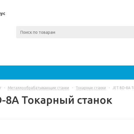
пус
г
-
Металлообрабатывающие станки
-
Токарные станки
-
JET BD-8A 
D-8A Токарный станок