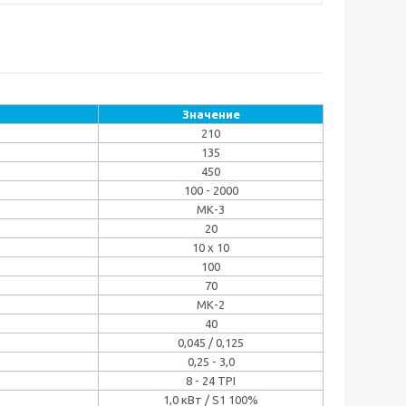
Значение
210
135
450
100 - 2000
МК-3
20
10 х 10
100
70
MК-2
40
0,045 / 0,125
0,25 - 3,0
8 - 24 TPI
1,0 кВт / S1 100%