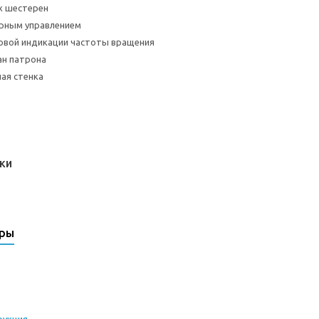
х шестерен
орным управлением
овой индикации частоты вращения
ан патрона
ая стенка
ки
ары