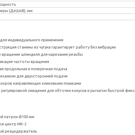
ощность
меры (ДхШхВ), мм
для индивидуального применения
струкция станины из чугуна гарантирует работу без вибрации
е вращение шпинделя для нарезания резьбы
икация частоты вращения
я продольная и поперечная подача
еханизм для двухсторонней подачи
зазоров направляющих клиновыми планками
с регулировкой смещения для обточки конусов и рычагом быстрой фикс
ый патрон Ø100 мм
я центр МК-2
ный резцедержатель