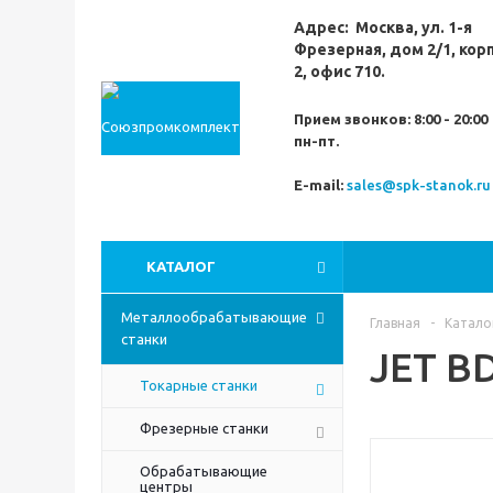
Адрес:
Москва,
ул. 1-я
Фрезерная,
дом 2/1, кор
2, офис 710.
Прием звонков:
8:00 - 20:00
пн-пт.
E-mail:
sales@spk-stanok.ru
КАТАЛОГ
Металлообрабатывающие
Главная
-
Катало
станки
JET B
Токарные станки
Фрезерные станки
Обрабатывающие
центры