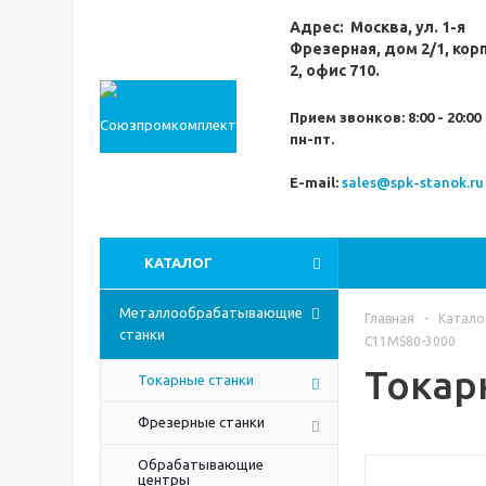
Адрес:
Москва,
ул. 1-я
Фрезерная,
дом 2/1, кор
2, офис 710.
Прием звонков:
8:00 - 20:00
пн-пт.
E-mail:
sales@spk-stanok.ru
КАТАЛОГ
Металлообрабатывающие
Главная
-
Катало
станки
C11MS80-3000
Токар
Токарные станки
Фрезерные станки
Обрабатывающие
центры