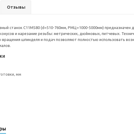
Отзывы
зный станок C11MS80 (d=510-760мм, РМЦ=1000-5000мм) предназначен 
конусов и нарезание резьбы: метрических, дюймовых, питчевых. Техни
ы вращения шпинделя и подач позволяют полностью использовать воз
иалов.
ки
готовки, мм
ары