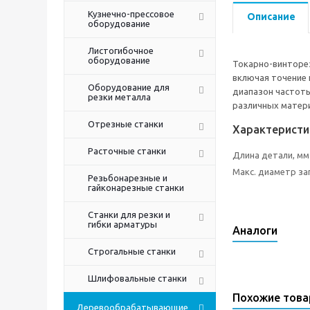
Кузнечно-прессовое
Описание
оборудование
Листогибочное
оборудование
Токарно-винторе
включая точение 
Оборудование для
диапазон частот
резки металла
различных матер
Отрезные станки
Характеристи
Расточные станки
Длина детали, мм
Макс. диаметр за
Резьбонарезные и
гайконарезные станки
Станки для резки и
гибки арматуры
Аналоги
Строгальные станки
Шлифовальные станки
Похожие тов
Деревообрабатывающие