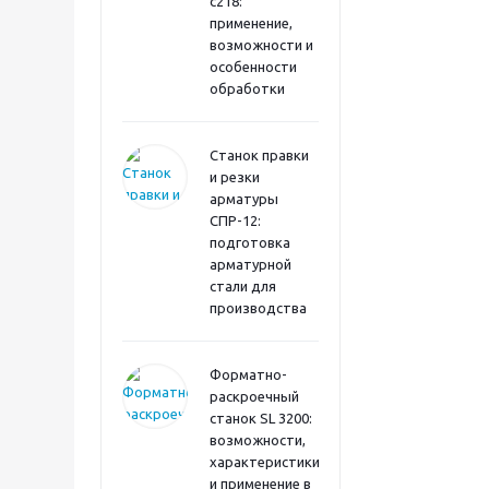
с218:
применение,
возможности и
особенности
обработки
Станок правки
и резки
арматуры
СПР-12:
подготовка
арматурной
стали для
производства
Форматно-
раскроечный
станок SL 3200:
возможности,
характеристики
и применение в