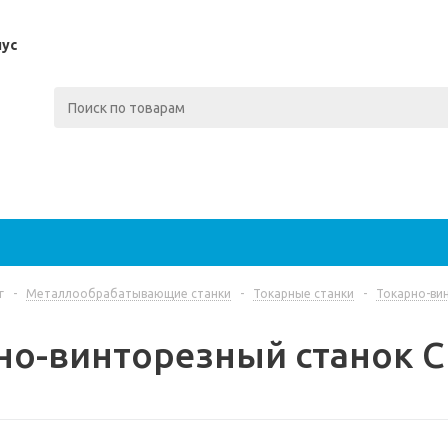
пус
г
-
Металлообрабатывающие станки
-
Токарные станки
-
Токарно-ви
но-винторезный станок 