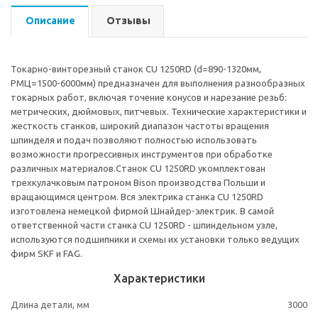
Описание
Отзывы
Токарно-винторезный станок CU 1250RD (d=890-1320мм,
РМЦ=1500-6000мм) предназначен для выполнения разнообразных
токарных работ, включая точение конусов и нарезание резьб:
метрических, дюймовых, питчевых. Технические характеристики и
жесткость станков, широкий диапазон частоты вращения
шпинделя и подач позволяют полностью использовать
возможности прогрессивных инструментов при обработке
различных материалов.Станок CU 1250RD укомплектован
трехкулачковым патроном Bison производства Польши и
вращающимся центром. Вся электрика станка CU 1250RD
изготовлена немецкой фирмой Шнайдер-электрик. В самой
ответственной части станка CU 1250RD - шпиндельном узле,
используются подшипники и схемы их установки только ведущих
фирм SKF и FAG.
Характеристики
Длина детали, мм
3000