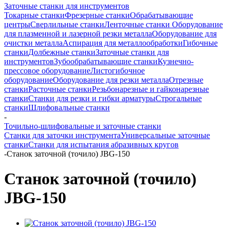
Заточные станки для инструментов
Токарные станки
Фрезерные станки
Обрабатывающие
центры
Сверлильные станки
Ленточные станки
Оборудование
для плазменной и лазерной резки металла
Оборудование для
очистки металла
Аспирация для металлообработки
Гибочные
станки
Долбежные станки
Заточные станки для
инструментов
Зубообрабатывающие станки
Кузнечно-
прессовое оборудование
Листогибочное
оборудование
Оборудование для резки металла
Отрезные
станки
Расточные станки
Резьбонарезные и гайконарезные
станки
Станки для резки и гибки арматуры
Строгальные
станки
Шлифовальные станки
-
Точильно-шлифовальные и заточные станки
Станки для заточки инструмента
Универсальные заточные
станки
Станки для испытания абразивных кругов
-
Станок заточной (точило) JBG-150
Станок заточной (точило)
JBG-150