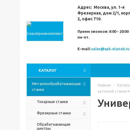
Адрес:
Москва,
ул. 1-я
Фрезерная,
дом 2/1, кор
2, офис 710.
Прием звонков:
8:00 - 20:00
пн-пт.
E-mail:
sales@spk-stanok.ru
КАТАЛОГ
Металлообрабатывающие
Главная
-
Катало
станки
заточной станок 
Униве
Токарные станки
Фрезерные станки
Обрабатывающие
центры