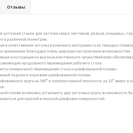
Отзывы
 заточной станок для заточки сверл, метчиков, резцов, концевых, то
нта различной геометрии.
ая и качественная заточка различного инструмента из твердых сплаво
е применение благодаря очень широким настроечным возможностям.
вная конструкция из высококачественного чугуна Meehanite обеспечив
равляющие продольного перемещения рабочего стола.
нты поперечного перемещения стола и шлифовальной головы.
нный подъем и опускание шлифовальной головы.
овального круга на 360° в горизонтальной плоскости, на 20° вверх и н
си.
ой голове возможно установить два заточных круга, возможность бы
зоваться для круглой и плоской шлифовки поверхностей.