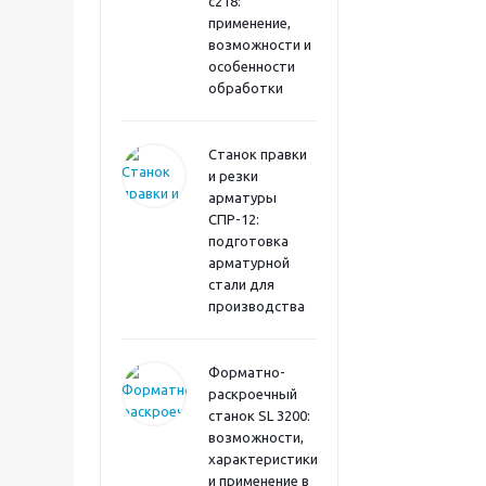
с218:
применение,
возможности и
особенности
обработки
Станок правки
и резки
арматуры
СПР-12:
подготовка
арматурной
стали для
производства
Форматно-
раскроечный
станок SL 3200:
возможности,
характеристики
и применение в