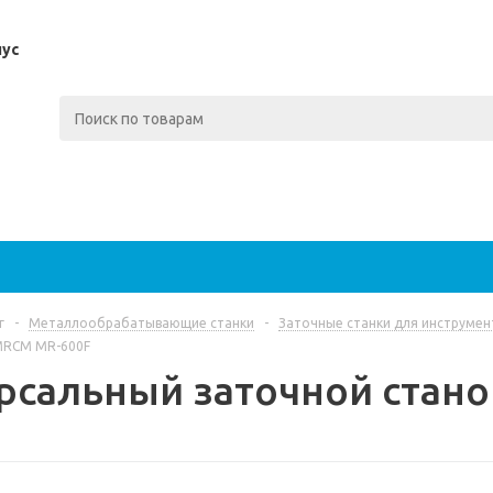
пус
г
-
Металлообрабатывающие станки
-
Заточные станки для инструмен
MRCM MR-600F
рсальный заточной стан