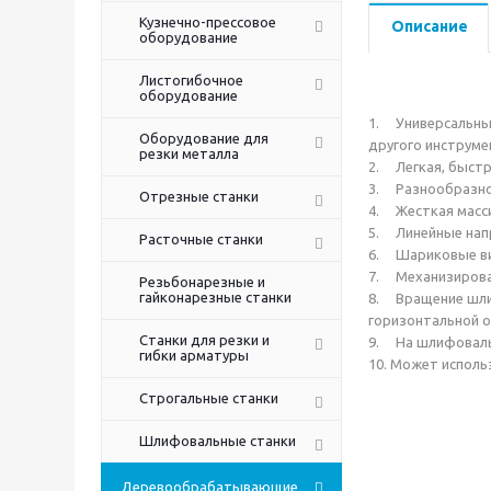
Кузнечно-прессовое
Описание
оборудование
Листогибочное
оборудование
1. Универсальный
Оборудование для
другого инструме
резки металла
2. Легкая, быстр
3. Разнообразно
Отрезные станки
4. Жесткая масси
5. Линейные нап
Расточные станки
6. Шариковые ви
7. Механизирова
Резьбонарезные и
гайконарезные станки
8. Вращение шлиф
горизонтальной о
Станки для резки и
9. На шлифовальн
гибки арматуры
10. Может исполь
Строгальные станки
Шлифовальные станки
Деревообрабатывающие