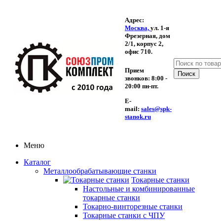
Адрес:
Москва,
ул. 1-я
Фрезерная,
дом
2/1, корпус 2,
офис 710.
Прием
звонков:
8:00 -
20:00 пн-пт.
E-
mail:
sales@spk-
stanok.ru
Меню
Каталог
Металлообрабатывающие станки
Токарные станки
Настольные и комбинированные
токарные станки
Токарно-винторезные станки
Токарные станки с ЧПУ