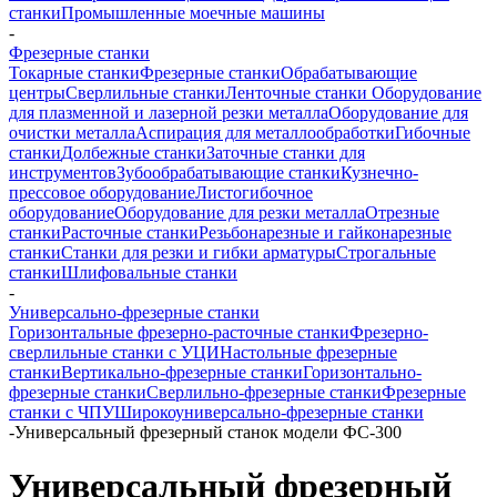
станки
Промышленные моечные машины
-
Фрезерные станки
Токарные станки
Фрезерные станки
Обрабатывающие
центры
Сверлильные станки
Ленточные станки
Оборудование
для плазменной и лазерной резки металла
Оборудование для
очистки металла
Аспирация для металлообработки
Гибочные
станки
Долбежные станки
Заточные станки для
инструментов
Зубообрабатывающие станки
Кузнечно-
прессовое оборудование
Листогибочное
оборудование
Оборудование для резки металла
Отрезные
станки
Расточные станки
Резьбонарезные и гайконарезные
станки
Станки для резки и гибки арматуры
Строгальные
станки
Шлифовальные станки
-
Универсально-фрезерные станки
Горизонтальные фрезерно-расточные станки
Фрезерно-
сверлильные станки с УЦИ
Настольные фрезерные
станки
Вертикально-фрезерные станки
Горизонтально-
фрезерные станки
Сверлильно-фрезерные станки
Фрезерные
станки с ЧПУ
Широкоуниверсально-фрезерные станки
-
Универсальный фрезерный станок модели ФС-300
Универсальный фрезерный