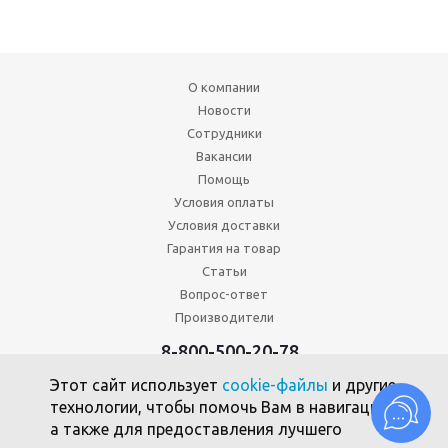
О компании
Новости
Сотрудники
Вакансии
Помощь
Условия оплаты
Условия доставки
Гарантия на товар
Статьи
Вопрос-ответ
Производители
8-800-500-20-78
+7 (495) 646-17-49
Этот сайт использует
cookie-файлы
и другие
Политика конфиденциальности
технологии, чтобы помочь Вам в навигации,
Пользовательское соглашение
а также для предоставления лучшего
Политика использования файлов cookie