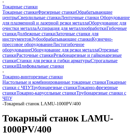
-
Токарные станки
Токарные станки
Фрезерные станки
Обрабатывающие
центры
Сверлильные станки
Ленточные станки
Оборудование
для плазменной и лазерной резки металла
Оборудование для
очистки металла
Аспирация для металлообработки
Гибочные
станки
Долбежные станки
Заточные станки для
инструментов
Зубообрабатывающие станки
Кузнечно-
прессовое оборудование
Листогибочное
оборудование
Оборудование для резки металла
Отрезные
станки
Расточные станки
Резьбонарезные и гайконарезные
станки
Станки для резки и гибки арматуры
Строгальные
станки
Шлифовальные станки
-
Токарно-винторезные станки
Настольные и комбинированные токарные станки
Токарные
станки с ЧПУ
Трубонарезные станки
Токарно-фрезерные
станки
Токарно-карусельные станки
Трубонарезные станки с
ЧПУ
-
Токарный станок LAMU-1000PV/400
Токарный станок LAMU-
1000PV/400