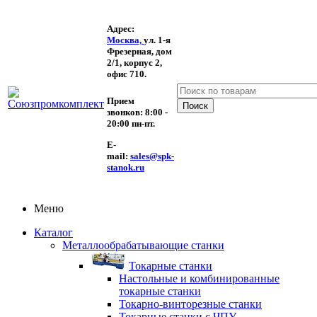
Адрес:
Москва,
ул. 1-я
Фрезерная,
дом
2/1, корпус 2,
офис 710.
Прием
звонков:
8:00 -
20:00 пн-пт.
E-
mail:
sales@spk-
stanok.ru
Меню
Каталог
Металлообрабатывающие станки
Токарные станки
Настольные и комбинированные
токарные станки
Токарно-винторезные станки
Токарные станки с ЧПУ