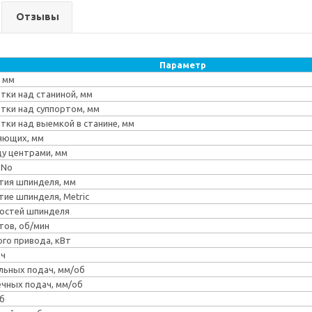
Отзывы
Параметр
 мм
ки над станиной, мм
тки над суппортом, мм
ки над выемкой в станине, мм
яющих, мм
у центрами, мм
 No
тия шпинделя, мм
тие шпинделя, Metric
ростей шпинделя
тов, об/мин
го привода, кВт
ач
льных подач, мм/об
чных подач, мм/об
б