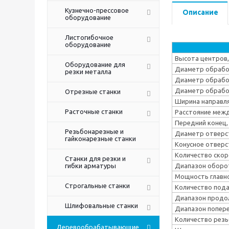
Кузнечно-прессовое
Описание
оборудование
Листогибочное
оборудование
Высота центров,
Оборудование для
Диаметр обработ
резки металла
Диаметр обрабо
Диаметр обработ
Отрезные станки
Ширина направл
Расточные станки
Расстояние межд
Передний конец,
Резьбонарезные и
Диаметр отверс
гайконарезные станки
Конусное отверс
Количество ско
Станки для резки и
гибки арматуры
Диапазон оборо
Мощность главно
Строгальные станки
Количество под
Диапазон продо
Шлифовальные станки
Диапазон попере
Количество резь
Деревообрабатывающие