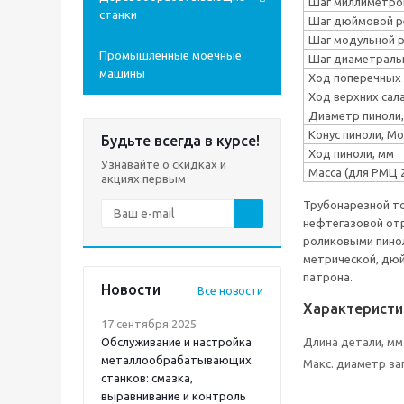
Шаг миллиметро
станки
Шаг дюймовой р
Шаг модульной 
Промышленные моечные
Шаг диаметраль
машины
Ход поперечных 
Ход верхних сал
Диаметр пиноли,
Конус пиноли, М
Будьте всегда в курсе!
Ход пиноли, мм
Узнавайте о скидках и
Масса (для РМЦ 2
акциях первым
Трубонарезной то
нефтегазовой отр
роликовыми пинол
метрической, дю
патрона.
Новости
Все новости
Характеристи
17 сентября 2025
Обслуживание и настройка
Длина детали, мм
металлообрабатывающих
Макс. диаметр за
станков: смазка,
выравнивание и контроль