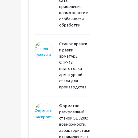
с218:
применение,
возможности и
особенности
обработки
Станок правки
и резки
арматуры
СПР-12:
подготовка
арматурной
стали для
производства
Форматно-
раскроечный
станок SL 3200:
возможности,
характеристики
и применение в