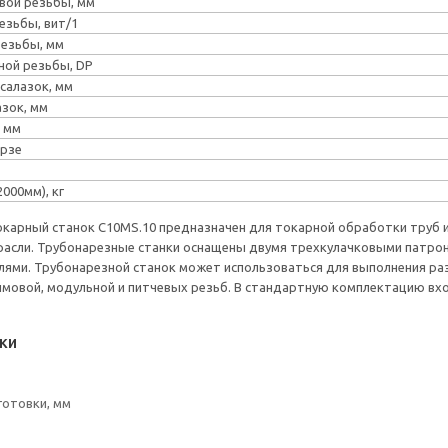
вой резьбы, мм
езьбы, вит/1
резьбы, мм
ной резьбы, DP
салазок, мм
азок, мм
 мм
орзе
000мм), кг
карный станок C10MS.10 предназначен для токарной обработки труб и
асли. Трубонарезные станки оснащены двумя трехкулачковыми патрон
ями. Трубонарезной станок может использоваться для выполнения ра
ймовой, модульной и питчевых резьб. В стандартную комплектацию в
ки
готовки, мм