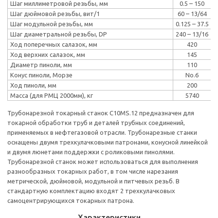
Шаг миллиметровой резьбы, мм
0.5 – 150
Шаг дюймовой резьбы, вит/1
60 – 13/64
Шаг модульной резьбы, мм
0.125 – 37.5
Шаг диаметральной резьбы, DP
240 – 13/16
Ход поперечных салазок, мм
420
Ход верхних салазок, мм
145
Диаметр пиноли, мм
110
Конус пиноли, Морзе
No.6
Ход пиноли, мм
200
Масса (для РМЦ 2000мм), кг
5740
Трубонарезной токарный станок C10MS.12 предназначен для
токарной обработки труб и деталей трубных соединений,
применяемых в нефтегазовой отрасли. Трубонарезные станки
оснащены двумя трехкулачковыми патронами, конусной линейкой
и двумя люнетами поддержки с роликовыми пинолями.
Трубонарезной станок может использоваться для выполнения
разнообразных токарных работ, в том числе нарезания
метрической, дюймовой, модульной и питчевых резьб. В
стандартную комплектацию входят 2 трехкулачковых
самоцентрирующихся токарных патрона.
Характеристики