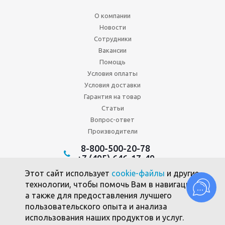
О компании
Новости
Сотрудники
Вакансии
Помощь
Условия оплаты
Условия доставки
Гарантия на товар
Статьи
Вопрос-ответ
Производители
8-800-500-20-78
+7 (495) 646-17-49
Политика конфиденциальности
Этот сайт использует
cookie-файлы
и другие
Пользовательское соглашение
технологии, чтобы помочь Вам в навигации,
Политика использования файлов cookie
а также для предоставления лучшего
пользовательского опыта и анализа
использования наших продуктов и услуг.
2010 -2026 © Союзпромкомплект