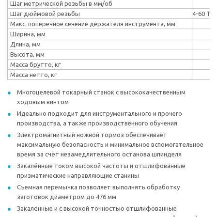
Шаг метрической резьбы в мм/об
Шаг дюймовой резьбы
4-60 TP
Макс. поперечное сечение держателя инструмента, мм
Ширина, мм
Длина, мм
Высота, мм
Масса брутто, кг
Масса нетто, кг
Многоцелевой токарный станок с высококачественным
ходовым винтом
Идеально подходит для инструментального и прочего
производства, а также производственного обучения
Электромагнитный ножной тормоз обеспечивает
максимальную безопасность и минимальное вспомогательное
время за счёт незамедлительного останова шпинделя
Закалённые током высокой частоты и отшлифованные
призматические направляющие станины
Съемная перемычка позволяет выполнять обработку
заготовок диаметром до 476 мм
Закалённые и с высокой точностью отшлифованные